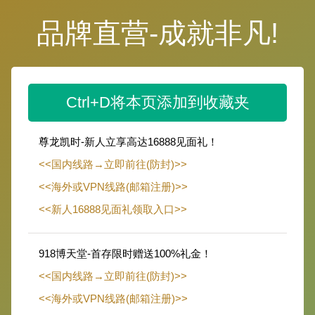
品牌直营-成就非凡!
Ctrl+D将本页添加到收藏夹
尊龙凯时-新人立享高达16888见面礼！
<<国内线路→立即前往(防封)>>
<<海外或VPN线路(邮箱注册)>>
<<新人16888见面礼领取入口>>
918博天堂-首存限时赠送100%礼金！
<<国内线路→立即前往(防封)>>
<<海外或VPN线路(邮箱注册)>>